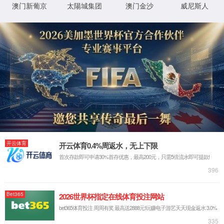
1
后页面自动跳转
立即跳转
y