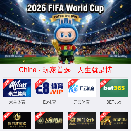
抱歉，出错啦！
团