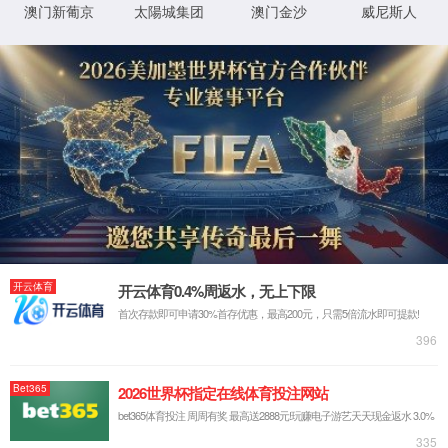
Module Error
2
后页面自动跳转
立即跳转
y