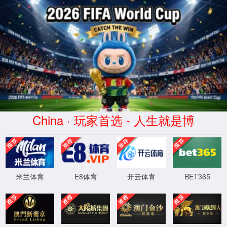
抱歉，出错啦！
团