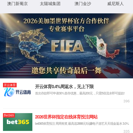
Module Error
3
后页面自动跳转
立即跳转
y