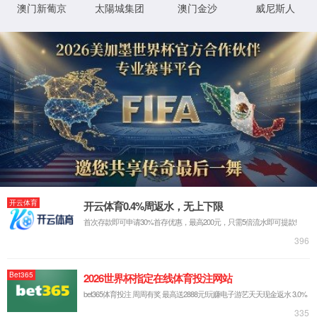
Module Error
3
后页面自动跳转
立即跳转
y