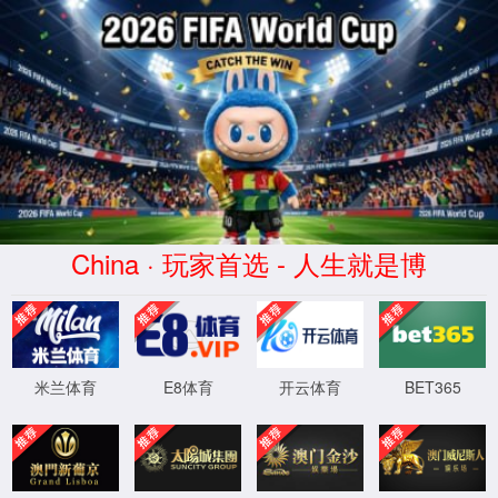
抱歉，出错啦！
团