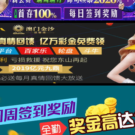
抱歉，出错啦！
nd Company
Module Error
2
后页面自动跳转
立即跳转