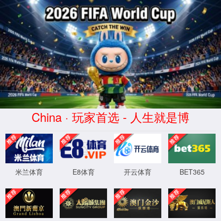
抱歉，出错啦！
团