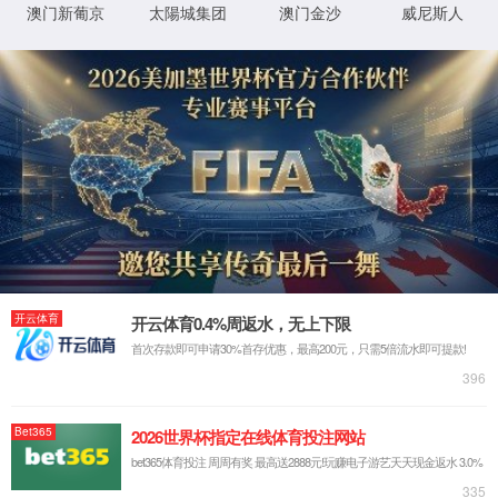
Module Error
2
后页面自动跳转
立即跳转
y