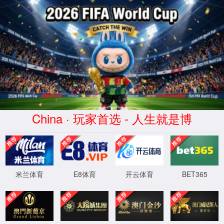
抱歉，出错啦！
团