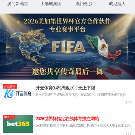
Module Error
1
后页面自动跳转
立即跳转
y